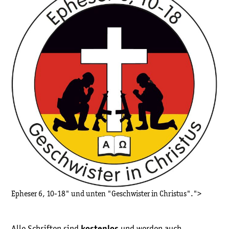
Epheser 6, 10-18" und unten "Geschwister in Christus".">
Alle Schriften sind
und werden auch